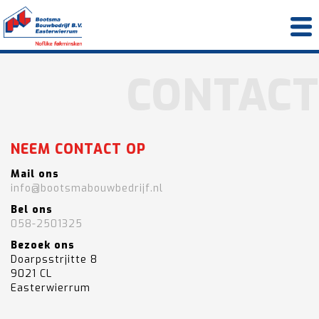
NEEM CONTACT OP
Mail ons
info@bootsmabouwbedrijf.nl
Bel ons
058-2501325
Bezoek ons
Doarpsstrjitte 8
9021 CL
Easterwierrum