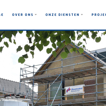
ME
OVER ONS
ONZE DIENSTEN
PROJE
TEAM
NIEUWBOUW
GERE
RESTAURATIE
LOPE
PROJ
VERBOUW,
ONDERHOUD EN
RENOVATIE
AGRARISCH