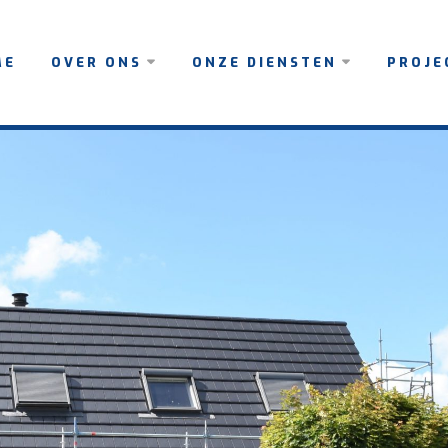
ME
OVER ONS
ONZE DIENSTEN
PROJE
TEAM
NIEUWBOUW
GERE
RESTAURATIE
LOPE
PROJ
VERBOUW,
ONDERHOUD EN
RENOVATIE
AGRARISCH